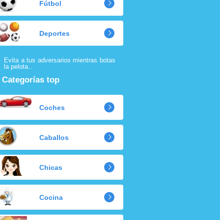
Fútbol
Deportes
Evita a tus adversarios mientras botas
la pelota..
Categorías top
Coches
Caballos
Chicas
Cocina