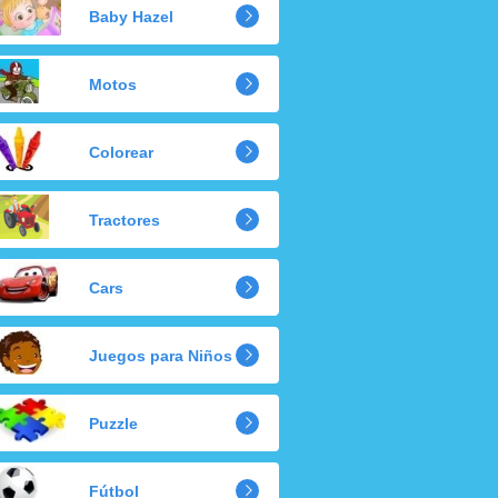
Baby Hazel
Motos
Colorear
Tractores
Cars
Juegos para Niños
Puzzle
Fútbol