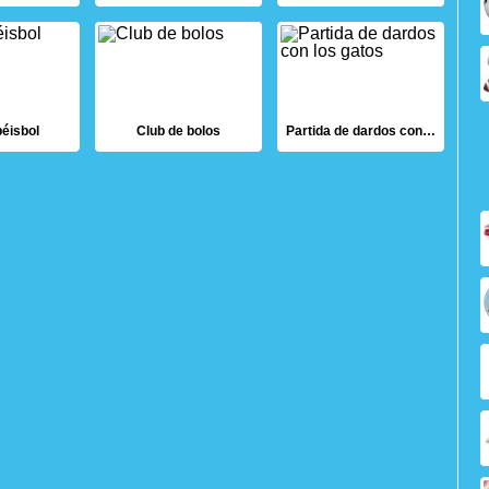
éisbol
Club de bolos
Partida de dardos con los gatos