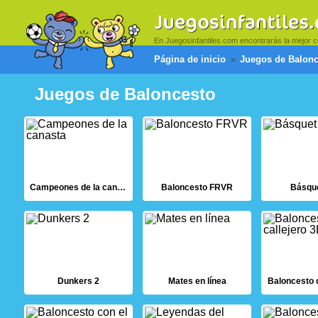
En Juegosinfantiles.com encontrarás la mejor c
Página de inicio
Juegos de Balonc
Juegos de Baloncesto
Campeones de la canasta
Baloncesto FRVR
Básque
Dunkers 2
Mates en línea
Baloncesto c