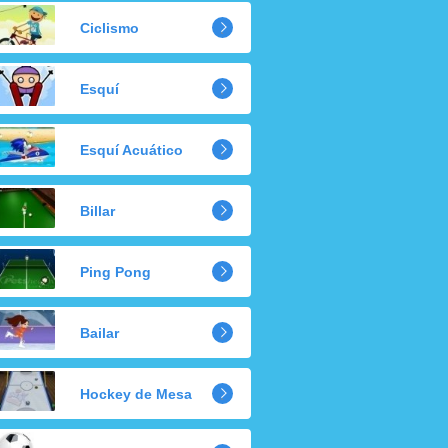
Ciclismo
Esquí
Esquí Acuático
Billar
Ping Pong
Bailar
Hockey de Mesa