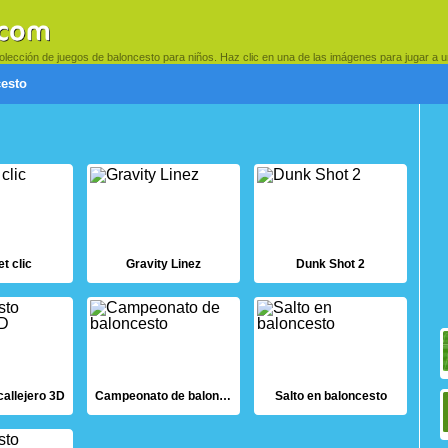
olección de juegos de baloncesto para niños. Haz clic en una de las imágenes para jugar a u
esto
t clic
Gravity Linez
Dunk Shot 2
allejero 3D
Campeonato de baloncesto
Salto en baloncesto