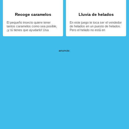
Recoge caramelos
Lluvia de helados
El pequeño insecto quiere tener
En este juego te toca ser el vendedor
tantos caramelos como sea posible,
de helados en un puesto de helados.
¡y tú tienes que ayudarlo! Usa
Pero el helado no está en
anuncio: