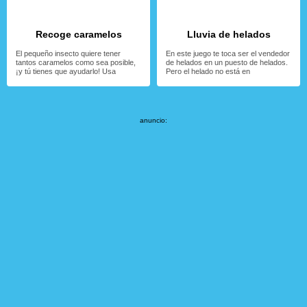
Recoge caramelos
Lluvia de helados
El pequeño insecto quiere tener
En este juego te toca ser el vendedor
tantos caramelos como sea posible,
de helados en un puesto de helados.
¡y tú tienes que ayudarlo! Usa
Pero el helado no está en
anuncio: