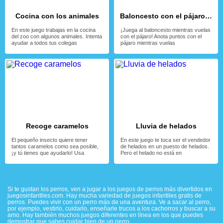
Cocina con los animales
Baloncesto con el pájaro volador
En este juego trabajas en la cocina
¡Juega al baloncesto mientras vuelas
del zoo con algunos animales. Intenta
con el pájaro! Anota puntos con el
ayudar a todos tus colegas
pájaro mientras vuelas
Recoge caramelos
Lluvia de helados
El pequeño insecto quiere tener
En este juego te toca ser el vendedor
tantos caramelos como sea posible,
de helados en un puesto de helados.
¡y tú tienes que ayudarlo! Usa
Pero el helado no está en
Si te gustan los perros, ven a jugar a los juegos de perros más divertidos en
juegosinfantiles.com. Hay mucha variedad de juegos infantiles gratis de
perros. Puedes vivir con un perro más de una aventura. Ve a sacar al perro,
por ejemplo, vestirlo, cuidarlo, enseñarle trucos a los cachorros y buscar a su
amo. Hay también muchos juegos diferentes en línea en los que puedes
demostrar que sabes cuidar bien de un perro.