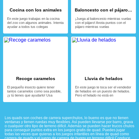
Cocina con los animales
Baloncesto con el pájaro volador
En este juego trabajas en la cocina
¡Juega al baloncesto mientras vuelas
del zoo con algunos animales. Intenta
con el pájaro! Anota puntos con el
ayudar a todos tus colegas
pájaro mientras vuelas
Recoge caramelos
Lluvia de helados
El pequeño insecto quiere tener
En este juego te toca ser el vendedor
tantos caramelos como sea posible,
de helados en un puesto de helados.
¡y tú tienes que ayudarlo! Usa
Pero el helado no está en
Los quads son coches de carrera superchulos, lo bueno es que no tienen
ventanas y tienen ruedas muy flexibles. Así pueden llevarse por barro, grava
o cualquier otro tipo de terreno difícil. Además se pueden hacer trucos chulos
para conseguir puntos extra en los juegos gratis de quad. Puedes jugar
todas las veces que quieras a los juegos infantiles en línea de quad como
carrera de quads y el juego de carrera de buggy en terreno difícil Conduce