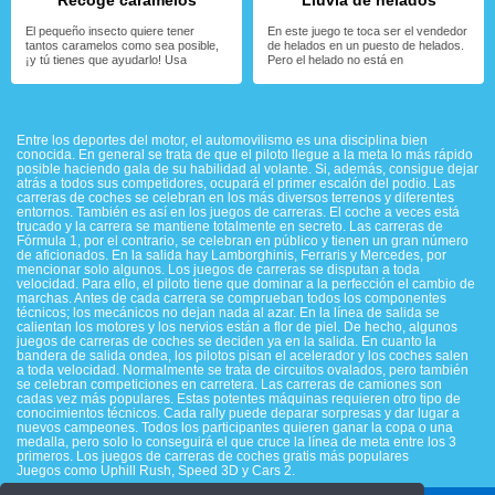
Recoge caramelos
Lluvia de helados
El pequeño insecto quiere tener
En este juego te toca ser el vendedor
tantos caramelos como sea posible,
de helados en un puesto de helados.
¡y tú tienes que ayudarlo! Usa
Pero el helado no está en
Entre los deportes del motor, el automovilismo es una disciplina bien
conocida. En general se trata de que el piloto llegue a la meta lo más rápido
posible haciendo gala de su habilidad al volante. Si, además, consigue dejar
atrás a todos sus competidores, ocupará el primer escalón del podio. Las
carreras de coches se celebran en los más diversos terrenos y diferentes
entornos. También es así en los juegos de carreras. El coche a veces está
trucado y la carrera se mantiene totalmente en secreto. Las carreras de
Fórmula 1, por el contrario, se celebran en público y tienen un gran número
de aficionados. En la salida hay Lamborghinis, Ferraris y Mercedes, por
mencionar solo algunos. Los juegos de carreras se disputan a toda
velocidad. Para ello, el piloto tiene que dominar a la perfección el cambio de
marchas. Antes de cada carrera se comprueban todos los componentes
técnicos; los mecánicos no dejan nada al azar. En la línea de salida se
calientan los motores y los nervios están a flor de piel. De hecho, algunos
juegos de carreras de coches se deciden ya en la salida. En cuanto la
bandera de salida ondea, los pilotos pisan el acelerador y los coches salen
a toda velocidad. Normalmente se trata de circuitos ovalados, pero también
se celebran competiciones en carretera. Las carreras de camiones son
cadas vez más populares. Estas potentes máquinas requieren otro tipo de
conocimientos técnicos. Cada rally puede deparar sorpresas y dar lugar a
nuevos campeones. Todos los participantes quieren ganar la copa o una
medalla, pero solo lo conseguirá el que cruce la línea de meta entre los 3
primeros. Los juegos de carreras de coches gratis más populares
Juegos como Uphill Rush, Speed 3D y Cars 2.