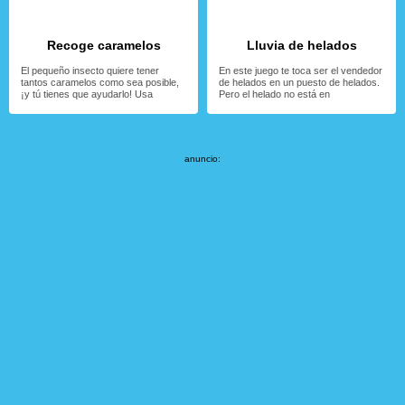
Recoge caramelos
Lluvia de helados
El pequeño insecto quiere tener
En este juego te toca ser el vendedor
tantos caramelos como sea posible,
de helados en un puesto de helados.
¡y tú tienes que ayudarlo! Usa
Pero el helado no está en
anuncio: