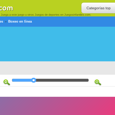
Categorías top
a. Juega a este juego u otros Juegos de deportes en Juegosinfantiles.com.
es
Boxeo en línea