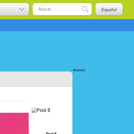
Español
Anuncio: