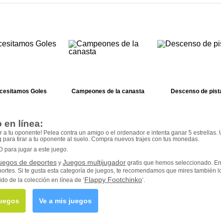
cesitamos Goles
Campeones de la canasta
Descenso de pist
 en línea:
ar a tu oponente! Pelea contra un amigo o el ordenador e intenta ganar 5 estrellas. 
g para tirar a tu oponente al suelo. Compra nuevos trajes con tus monedas.
 para jugar a este juego.
uegos de deportes
Juegos multijugador
y
gratis que hemos seleccionado. En
tes. Si te gusta esta categoría de juegos, te recomendamos que mires también l
Flappy Footchinko
do de la colección en línea de ‘
’.
juegos
Ve a mis juegos