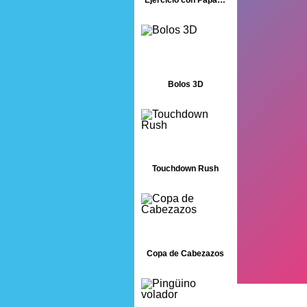
Ejercicio con Papá Noel
Bolos 3D
Touchdown Rush
Copa de Cabezazos