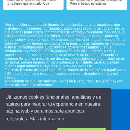
¡y tú tienes que ayudarlo! Usa
Pero el helado no está en
Una colección completa de juegos de .io especial para los jugadores que
disfrutan con los juegos multijugador. Estos juegos son un verdadero reto ya
que puedes jugar contra contrincantes de verdad. Actualmente los juegos .io
más conocidos son Agar.io y Slither.io. A tu personaje le puedes poner tu
propio color y personalizarlo. Y entonces comienza el juego de verdad. Para
sobrevivir mucho tiempo es importante la pericia y casi siempre es necesario
evitar a los contrincantes. El objetivo es obtener más puntos que tus
contrincantes y conseguir así la puntuación más alta. El control es muy
suave tanto en el ordenador como en el móvil o en la tableta. Cuando te
eliminan (lo cual va a ocurrir por desgracia especialmente al principio) no es
tan grave, porque puedes volver a comenzar al instante. En la actualidad
puedes jugar también a Skyarena.io, Krew.io y Wings.io.
El uso de IO viene de input/output. En el mundo de la informática input/output
o IO hace referencia a la comunicación entre un ordenador y el resto del
mundo.
Actualmente se publican muchos juegos de IO gratuitos. En cuanto hay uno
nuevo disponible, lo añadimos.
Utilizamos cookies funcionales, analíticas y de
© 2016 juegosinfantiles.com
rastreo para mejorar tu experiencia en nuestra
página web y para mostrarte anuncios
Contact
Condiciones de uso
relevantes.
Más información
Declaración de privacidad