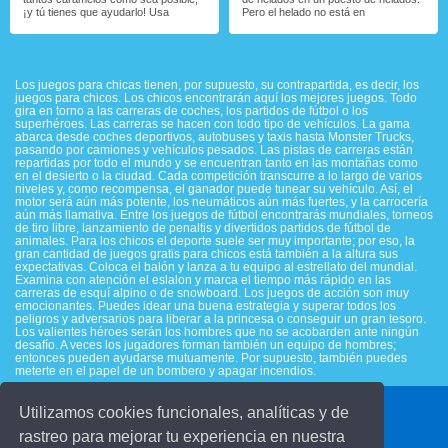
¡y tú tienes que ayudarlo! Usa
Pero el helado no está en
Los juegos para chicas tienen, por supuesto, su contrapartida, es decir, los
juegos para chicos. Los chicos encontrarán aquí los mejores juegos. Todo
gira en torno a las carreras de coches, los partidos de fútbol o los
superhéroes. Las carreras se hacen con todo tipo de vehículos. La gama
abarca desde coches deportivos, autobuses y taxis hasta Monster Trucks,
pasando por camiones y vehículos pesados. Las pistas de carreras están
repartidas por todo el mundo y se encuentran tanto en las montañas como
en el desierto o la ciudad. Cada competición transcurre a lo largo de varios
niveles y, como recompensa, el ganador puede tunear su vehículo. Así, el
motor será aún más potente, los neumáticos aún más fuertes, y la carrocería
aún más llamativa. Entre los juegos de fútbol encontrarás mundiales, torneos
de tiro libre, lanzamiento de penaltis y divertidos partidos de fútbol de
animales. Para los chicos el deporte suele ser muy importante; por eso, la
gran cantidad de juegos gratis para chicos está también a la altura sus
expectativas. Coloca el balón y lanza a tu equipo al estrellato del mundial.
Examina con atención el eslalon y marca el tiempo más rápido en las
carreras de esquí alpino o de snowboard. Los juegos de acción son muy
emocionantes. Puedes idear una buena estrategia y superar todos los
peligros y adversarios para liberar a la princesa o conseguir un gran tesoro.
Los valientes héroes serán los hombres que no se acobarden ante ningún
desafío. A veces los jugadores forman también un equipo de hombres;
entonces pueden ayudarse mutuamente. Por supuesto, también puedes
meterte en el papel de un bombero y apagar incendios.
Utilizamos cookies funcionales, analíticas y de
© 2016 juegosinfantiles.com
rastreo para mejorar tu experiencia en nuestra