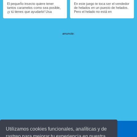
El pequeño insecto quiere tener
En este juego te toca ser el vendedor
tantos caramelos como sea posible,
de helados en un puesto de helados.
¡y tú tienes que ayudarlo! Usa
Pero el helado no está en
anuncio:
Utilizamos cookies funcionales, analíticas y de
© 2016 juegosinfantiles.com
rastreo para mejorar tu experiencia en nuestra