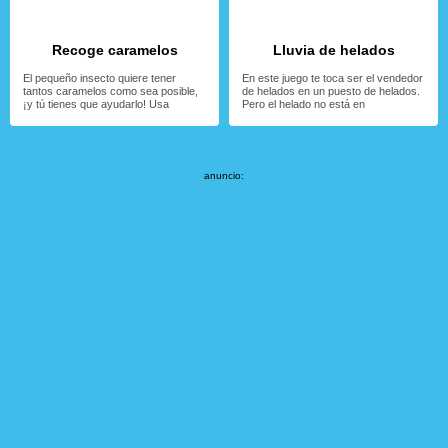
Recoge caramelos
Lluvia de helados
El pequeño insecto quiere tener
En este juego te toca ser el vendedor
tantos caramelos como sea posible,
de helados en un puesto de helados.
¡y tú tienes que ayudarlo! Usa
Pero el helado no está en
anuncio: